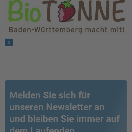
©
Melden Sie sich für
unseren Newsletter an
und bleiben Sie immer auf
dem Laufenden