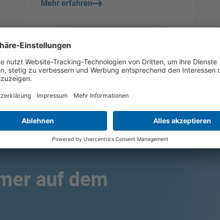
Mehr erfahren
zurück
1
2
3
weiter
r unseren Newsletter
mmer auf dem