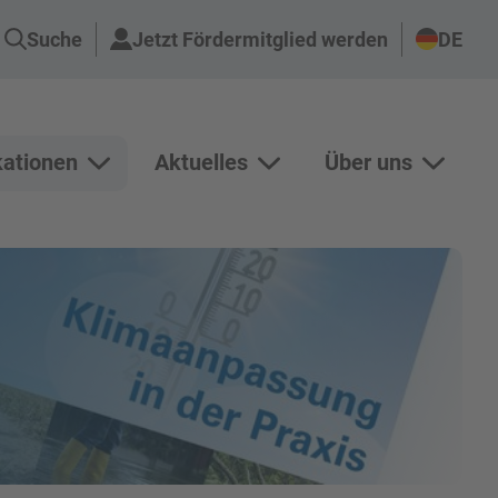
Suche
Jetzt Fördermitglied werden
DE
kationen
Aktuelles
Über uns
n Projekte anzeigen
Unterseiten von Publikationen anzeigen
Unterseiten von Aktuelles an
Unterse