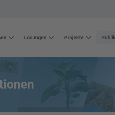
men
Lösungen
Projekte
Publi
Themen
Lösungen
Unterseiten vo
tionen