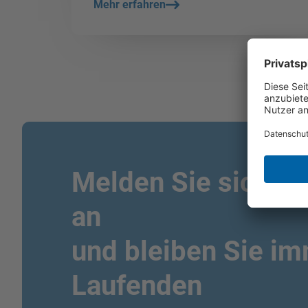
Mehr erfahren
Melden Sie sich fü
an
und bleiben Sie i
Laufenden