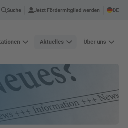
Suche
Jetzt Fördermitglied werden
DE
kationen
Aktuelles
Über uns
n Projekte anzeigen
Unterseiten von Publikationen anzeigen
Unterseiten von Aktuelles an
Unterse