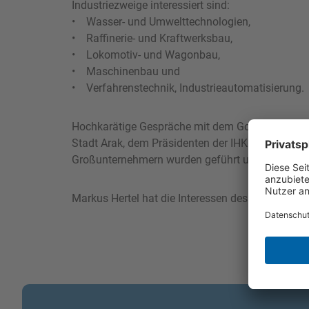
Industriezweige interessiert sind:
• Wasser- und Umwelttechnologien,
• Raffinerie- und Kraftwerksbau,
• Lokomotiv- und Wagonbau,
• Maschinenbau und
• Verfahrenstechnik, Industrieautomatisierung.
Hochkarätige Gespräche mit dem Gouverneur der
Stadt Arak, dem Präsidenten der IHK Arak, Vertr
Großunternehmern wurden geführt und Kooperati
Markus Hertel hat die Interessen des bifa Umwelti