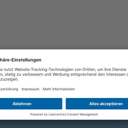
 Provinz Markazi, dem Bürgermeister der
etern verschiedener Behörden und
onsansätze eruiert.
nstituts vertreten.