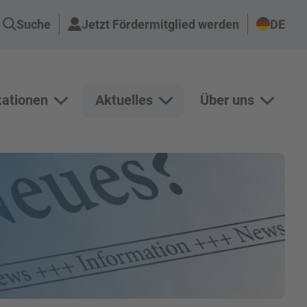
Suche
Jetzt Fördermitglied werden
DE
kationen
Aktuelles
Über uns
n Projekte anzeigen
Unterseiten von Publikationen anzeigen
Unterseiten von Aktuelles an
Unterse