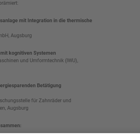
prämiert:
sanlage mit Integration in die thermische
GmbH, Augsburg
mit kognitiven Systemen
gmaschinen und Umformtechnik (IWU),
nergiesparenden Betätigung
rschungsstelle für Zahnräder und
hen, Augsburg
 zusammen: