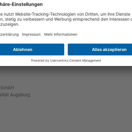
der Jury: Prof. Dr. Wolfgang Rommel)
bH
 gGmbH
en, Fachhochschule Augsburg
m GmbH
ität Augsburg