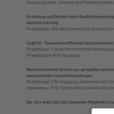
(Augsburg) statt - folgende drei Projekte wurden 
Errichtung und Betrieb einer Bioabfallvergärung
Abfallverwertung
Projektträger: AVA Abfallverwertung Augsburg 
CogSYS - Ressourceneffiziente Druckmaschine 
Projektträger: Fraunhofer Institut für Werkzeu
Projektgruppe RMV, Augsburg
Mechatronisches System zur geregelten und e
nasslaufender Lamellenkupplungen
Projektträger: FZG-Augsburg, Außenstelle der Fo
Getriebebau - FZG Technische Universität Münc
Die Jury setzt sich aus folgenden Mitgliedern