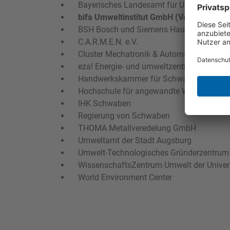
Bayerisches Landesamt für Umwelt
bifa Umweltinstitut GmbH (Vorsitzender 
BSH Bosch und Siemens Hausgeräte Gm
C.A.R.M.E.N. e.V.
Cluster Mechatronik & Automation e.V.
eza! Energie- und umweltzentrum Allgäu
Handwerkskammer für Schwaben
Hochschule für angewandte Wissenschaft
IHK Schwaben
Regierung von Schwaben
THOMA Metallveredelung GmbH
Umweltamt der Stadt Augsburg
Umwelt-Technologisches Gründerzentru
WissenschaftsZentrum Umwelt der Univers
World Environment Center