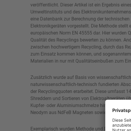
veröffentlicht. Dieser Artikel ist ein Ergebnis e
Umweltinstituts und des Elektronikunternehmens
eine Datenbank zur Berechnung der technischen R
Elektronikgeräten vorgestellt. Die Methode stellt
europäischen Norm EN 45555 dar. Hier wurden Qua
Qualität des Recyclings bewerten zu können. An
zwischen hochwertigem Recycling, durch das Rez
zum Einsatz kommen können, und sogenanntem D
Materialien in nur mit Qualitätseinbußen zum E
Zusätzlich wurde auf Basis von wissenschaftlich
naturwissenschaftlich-technisch fundierten Ab
der Recyclingquoten erarbeitet. Diese umfasst
Shreddern und Sortieren von Elektroaltgeräten üb
Kupfer- oder Aluminiumschmelze hin zu innovati
Neodym aus NdFeB Magneten sowie die 30 wichtig
Exemplarisch wurden Methode und Datenbank an