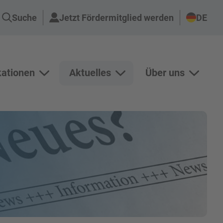
Suche
Jetzt Fördermitglied werden
DE
kationen
Aktuelles
Über uns
n Projekte anzeigen
Unterseiten von Publikationen anzeigen
Unterseiten von Aktuelles an
Unterse