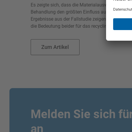
Es zeigte sich, dass die Materialauswahl, die D
Behandlung den größten Einfluss auf die technis
Ergebnisse aus der Fallstudie zeigen das Potenz
die Bedeutung beider für das recyclinggerechte D
Zum Artikel
Melden Sie sich fü
an