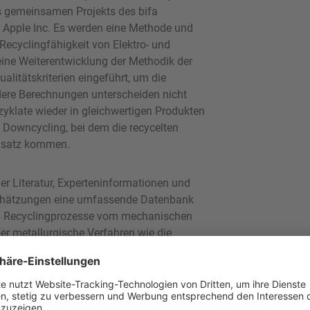
ines gemeinsamen Projekts des bifa
 Apple Inc. Es werden eine Methode und
ecyclingfähigkeit von Elektro- und
 eine Weiterentwicklung der Methodik der
litätskriterien eingeführt, um die
dere Berechnungen unterscheiden nicht
yklate wieder in gleichwertigen Produkten
owncycling, bei dem die recycelten
insatz kommen.
er Literatur, Experteninformationen und
schätzungen eine umfassende Datenbank
 14 Recyclingprozesse vom mechanischen
er metallurgische Verfahren wie die
veren Verfahren wie dem Recycling von
sten Materialien in Elektronikprodukten.
 einem typischen Smartphone evaluiert.