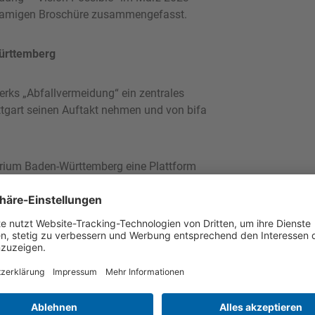
chnamigen Broschüre zusammengefasst.
Württemberg
rks „Abfallvermeidung“ ein zentrales
ttgart seinen Auftakt nehmen und von bifa
rium Baden-Württemberg eine Plattform
 und Akteuren aus der kommunalen
Abfallvermeidung auszutauschen, sich
iten zur Zusammenarbeit ins Leben zu
Jahr, um sich mit Themen zu befassen, die
//um.baden-wuerttemberg.de/de/presse-