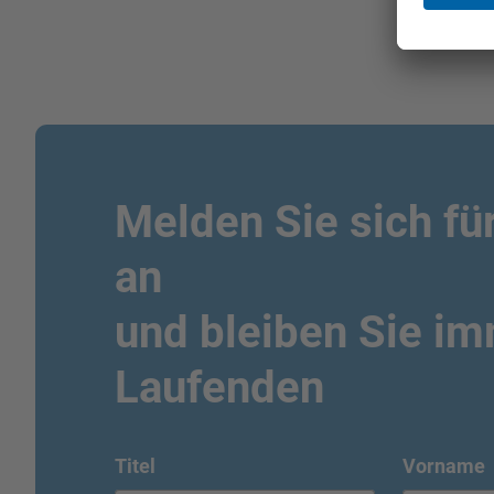
Melden Sie sich fü
an
und bleiben Sie i
Laufenden
Titel
Vorname