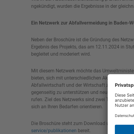
ngekündigt, wurden die Ergebnisse in der glei
Ein Netzwerk zur Abfallvermeidung in Baden-
Neben der Broschüre ist die Gründung des Netzwe
Ergebnis des Projekts, das am 12.11.2024 in Stu
begleitet und moderiert wird.
Mit diesem Netzwerk möchte das Umweltministe
bieten, sich mit unterschiedlichen Akteurinnen
Abfallwirtschaft und der Wirtschaft zum Thema 
gegenseitig zu unterstützen und neue Möglichke
rufen. Ziel des Netzwerks sind zwei Treffen pro 
sich an Ihren Bedarfen orientieren.
Die Broschüre steht zum Download unter
https:
service/publikationen
bereit.