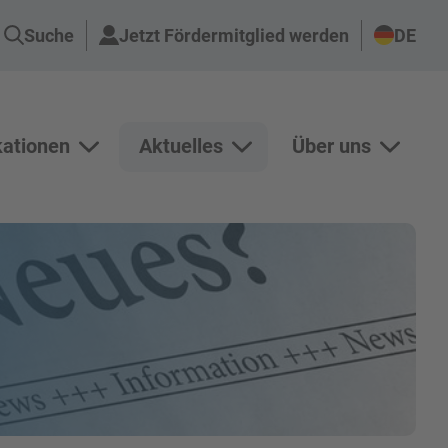
Suche
Jetzt Fördermitglied werden
DE
kationen
Aktuelles
Über uns
n Projekte anzeigen
Unterseiten von Publikationen anzeigen
Unterseiten von Aktuelles an
Unterse