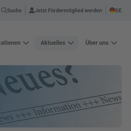
Suche
Jetzt Fördermitglied werden
DE
kationen
Aktuelles
Über uns
n Projekte anzeigen
Unterseiten von Publikationen anzeigen
Unterseiten von Aktuelles an
Unterse