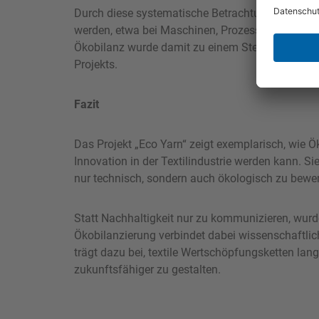
Durch diese systematische Betrachtung konnten O
werden, etwa bei Maschinen, Prozessgeschwindi
Ökobilanz wurde damit zu einem Steuerungsinstr
Projekts.
Fazit
Das Projekt „Eco Yarn“ zeigt exemplarisch, wie 
Innovation in der Textilindustrie werden kann. Si
nur technisch, sondern auch ökologisch zu bewer
Statt Nachhaltigkeit nur zu kommunizieren, wurd
Ökobilanzierung verbindet dabei wissenschaftlich
trägt dazu bei, textile Wertschöpfungsketten lan
zukunftsfähiger zu gestalten.