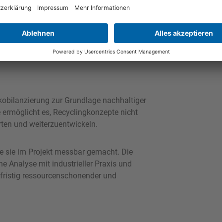
ptimierungspotenziale identifiziert
gkeiten oder Materialmischungen. Die
ument für die Weiterentwicklung des
Ökobilanzierung zur Grundlage nachhaltiger
e ermöglicht es, Recyclingkonzepte nicht
ten und weiterzuentwickeln.
e sie im Projekt messbar gemacht. Die
e Analyse mit industrieller Praxis und
gfristig ressourcenschonender und