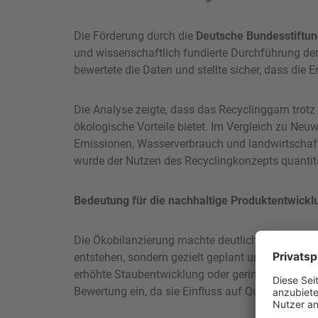
Die Förderung durch die
Deutsche Bundesstiftu
und wissenschaftlich fundierte Durchführung de
bewertete die Daten und stellte sicher, dass die 
Die Analyse zeigte, dass das Recyclinggarn tro
ökologische Vorteile bietet. Im Vergleich zu Neu
Emissionen, Wasserverbrauch und landwirtschaft
wurde der Nutzen des Recyclingkonzepts quantita
Bedeutung für die nachhaltige Produktentwickl
Die Ökobilanzierung machte deutlich, dass ökol
entstehen, sondern gezielt geplant und überprü
erhöhte Staubentwicklung oder geringerer Weißgr
Bewertung ein, da sie Einfluss auf Qualität, Nu