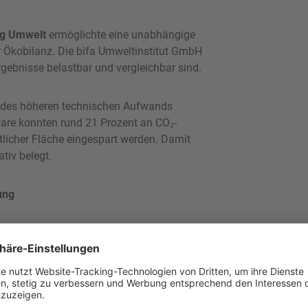
ng Umwelt
ermöglichte eine unabhängige
r Ökobilanz. Die bifa Umweltinstitut GmbH
Ergebnisse belastbar und vergleichbar sind.
tz des höheren technischen Aufwands
ware konnten rund 21 Prozent an CO₂-
licher Fläche eingespart werden. Damit
tiv belegt.
ung
ogische Verbesserungen nicht automatisch
ft werden müssen. Herausforderungen wie
ad der Garne flossen ebenfalls in die
tzungsdauer und Akzeptanz haben.