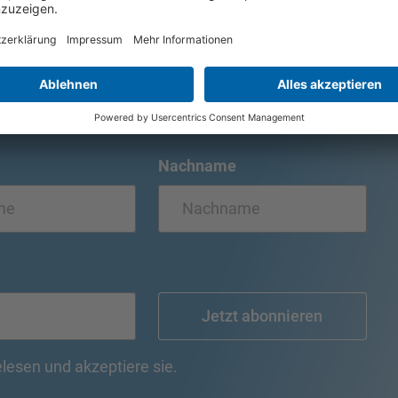
mmer auf dem
Nachname
Jetzt abonnieren
lesen und akzeptiere sie.