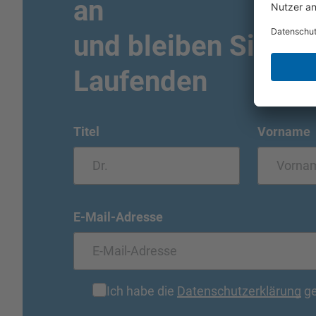
an
und bleiben Sie i
Laufenden
Titel
Vorname
E-Mail-Adresse
Ich habe die
Datenschutzerklärung
ge