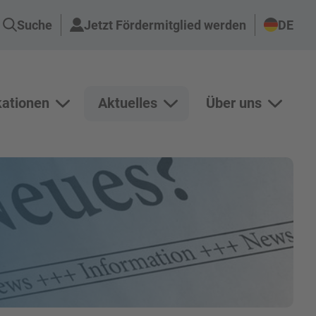
Suche
Jetzt Fördermitglied werden
DE
kationen
Aktuelles
Über uns
n Projekte anzeigen
Unterseiten von Publikationen anzeigen
Unterseiten von Aktuelles an
Unterse