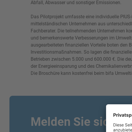
Abfall, Abwasser und sonstiger Emissionen.
Das Pilotprojekt umfasste eine individuelle PIU
mittelständischen Unternehmen aus unterschiedl
Fachberater. Die teilnehmenden Unternehmen ko
und bemerkenswerte Verbesserungen im Umweltsc
ausgearbeiteten finanziellen Vorteile boten den 
Investitionsmaßnahmen. So lagen die finanzielle
Betrieben zwischen 5.000 und 600.000 €. Die deu
der Energieeinsparung und des Chemikalienverb
Die Broschüre kann kostenfrei beim bifa Umweltin
Melden Sie sich fü