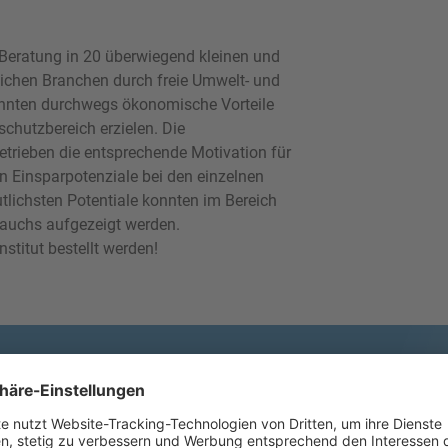
S-Beratung in 20 überwiegend kleinen und
ichen Branchen durch freie Umwelt- und
nnten durchwegs ökonomische Vorteile
hutzbereich erzielen. Die
Betrieben die entsprechende Motivation für
n Einsparpotenziale bei den einzelnen
tlichsten Potentiale konnten im Bereich
rauchs aufgezeigt werden.
stitut bestellt werden!
r unseren Newsletter