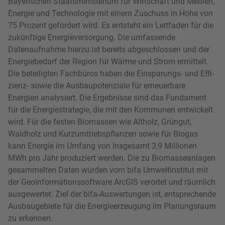
Bayerischen Staatsministerium für Wirtschaft und Medien,
Energie und Technologie mit einem Zuschuss in Höhe von
75 Prozent gefördert wird. Es entsteht ein Leitfaden für die
zukünftige Energieversorgung. Die umfassende
Datenaufnahme hierzu ist bereits abgeschlossen und der
Energie­bedarf der Region für Wärme und Strom ermittelt.
Die beteiligten Fachbüros haben die Einsparungs- und Effi­
zienz- sowie die Ausbaupotenziale für erneuerbare
Energien analysiert. Die Ergebnisse sind das Fundament
für die Energiestrategie, die mit den Kommunen entwickelt
wird. Für die festen Biomassen wie Altholz, Grüngut,
Waldholz und Kurzumtriebspflanzen sowie für Biogas
kann Ener­gie im Umfang von ins­gesamt 3,9 Milli­onen
MWh pro Jahr produziert werden. Die zu Biomasseanlagen
gesammelten Daten wurden vom bifa Umwelt­institut mit
der Geoinformationssoftware ArcGIS verortet und räumlich
ausgewertet. Ziel der bifa-Auswertungen ist, entsprechende
Ausbaugebiete für die Energieerzeugung im Planungsraum
zu erkennen.