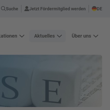
Suche
Jetzt Fördermitglied werden
DE
kationen
Aktuelles
Über uns
n Projekte anzeigen
Unterseiten von Publikationen anzeigen
Unterseiten von Aktuelles an
Unterse