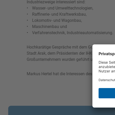
Industriezweige interessiert sind:
• Wasser- und Umwelttechnologien,
• Raffinerie- und Kraftwerksbau,
• Lokomotiv- und Wagonbau,
• Maschinenbau und
• Verfahrenstechnik, Industrieautomatisierung.
Hochkarätige Gespräche mit dem Gouverneur der
Stadt Arak, dem Präsidenten der IHK Arak, Vertr
Großunternehmern wurden geführt und Kooperati
Markus Hertel hat die Interessen des bifa Umwelti