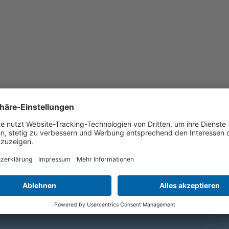
 Provinz Markazi, dem Bürgermeister der
etern verschiedener Behörden und
onsansätze eruiert.
nstituts vertreten.