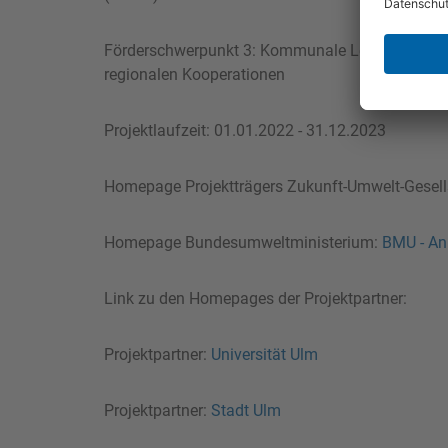
Förderschwerpunkt 3: Kommunale Leuchtturmvo
regionalen Kooperationen
Projektlaufzeit: 01.01.2022 - 31.12.2023
Homepage Projektträgers Zukunft-Umwelt-Gesel
Homepage Bundesumweltministerium:
BMU - An
Link zu den Homepages der Projektpartner:
Projektpartner:
Universität Ulm
Projektpartner:
Stadt Ulm