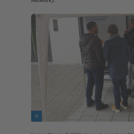
Network).
Bild in Lightbox zeigen
©