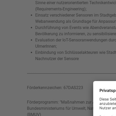
Sinne einer nutzerorientierten Technikentw
(Requirements-Engineering);
Einsatz verschiedener Sensoren im Stadtgebi
Webanwendung als Grundlage für Anpass
Durchführung von Events wie Abendveranst
Bevölkerung zu informieren, zu sensibilisier
Evaluation der IoT-Sensoranwendungen dur
UlmerInnen;
Einbindung von Schlüsselakteuren wie Stad
Nachnutzer der Sensore
--------------------------------------------------------------------------------------
Förderkennzeichen: 67DAS223
Förderprogramm: "Maßnahmen zur Anpassung a
Bundesministeriums für Umwelt, Naturschutz, nu
(BMUV)