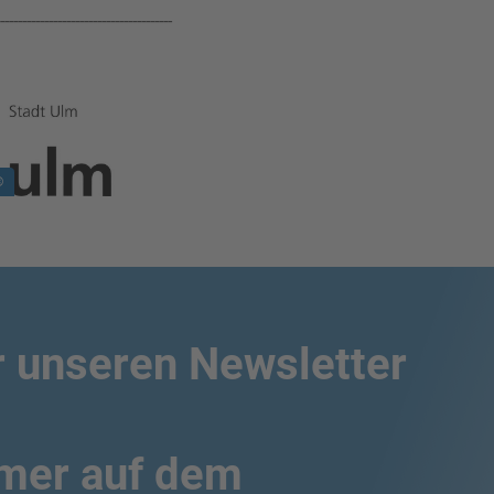
---------------------------------------
ld in Lightbox zeigen
©
r unseren Newsletter
mmer auf dem