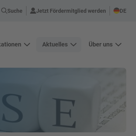
Suche
Jetzt Fördermitglied werden
DE
kationen
Aktuelles
Über uns
n Projekte anzeigen
Unterseiten von Publikationen anzeigen
Unterseiten von Aktuelles an
Unterse