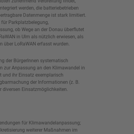
dten zunehmend Verbreitung findet,
egriert werden, die batteriebetrieben
rtragbare Datenmenge ist stark limitiert.
 für Parkplatzbelegung,
assung, ob Wege an der Donau überflutet
RaWAN in Ulm als nützlich erwiesen, als
en über LoRaWAN erfasst wurden.
ng der BürgerInnen systematisch
en zur Anpassung an den Klimawandel in
igt und ihr Einsatz exemplarisch
ügbarmachung der Informationen (z. B.
 diversen Einsatzmöglichkeiten.
wendungen für Klimawandelanpassung;
onkretisierung weiterer Maßnahmen im