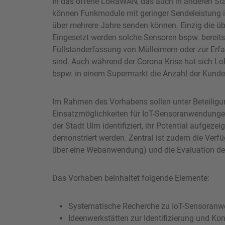
In das offene LoRaWAN, das auch in anderen Stä
können Funkmodule mit geringer Sendeleistung int
über mehrere Jahre senden können. Einzig die übe
Eingesetzt werden solche Sensoren bspw. bereits
Füllstanderfassung von Mülleimern oder zur Erf
sind. Auch während der Corona Krise hat sich Lo
bspw. in einem Supermarkt die Anzahl der Kund
Im Rahmen des Vorhabens sollen unter Beteiligu
Einsatzmöglichkeiten für IoT-Sensoranwendung
der Stadt Ulm identifiziert, ihr Potential aufgeze
demonstriert werden. Zentral ist zudem die Verf
über eine Webanwendung) und die Evaluation der
Das Vorhaben beinhaltet folgende Elemente:
Systematische Recherche zu IoT-Sensoran
Ideenwerkstätten zur Identifizierung und K