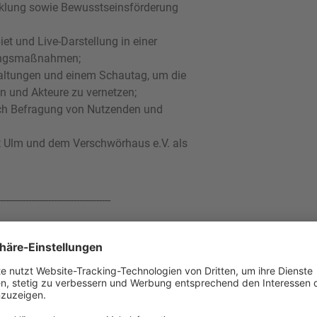
icklung sowie Bewusstseinsförderung
et und Live-Darstellung in einer
ungsmaßnahmen;
altungen und einem Schautag, um die
en und Akteure zu vernetzen;
ch Befragung von Nutzenden und
t Ulm und dem Verschwörhaus e.V. als
---------------------------------------
n den Klimawandel" des
kleare Sicherheit und Verbraucherschutz