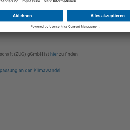
rhaben sowie Aufbau von lokalen und
lschaft (ZUG) gGmbH ist
h
ier
zu finden
passung an den Klimawandel