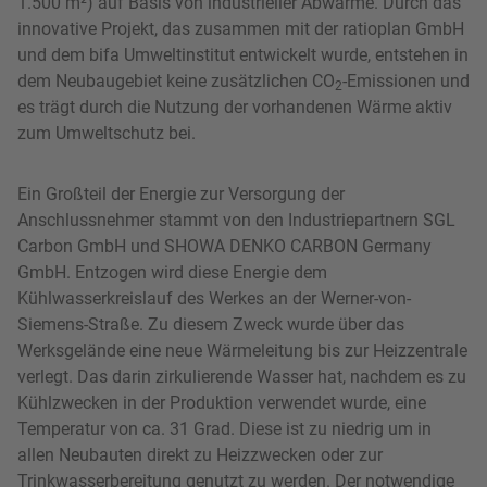
1.500 m²) auf Basis von industrieller Abwärme. Durch das
innovative Projekt, das zusammen mit der ratioplan GmbH
und dem bifa Umweltinstitut entwickelt wurde, entstehen in
dem Neubaugebiet keine zusätzlichen CO
-Emissionen und
2
es trägt durch die Nutzung der vorhandenen Wärme aktiv
zum Umweltschutz bei.
Ein Großteil der Energie zur Versorgung der
Anschlussnehmer stammt von den Industriepartnern SGL
Carbon GmbH und SHOWA DENKO CARBON Germany
GmbH. Entzogen wird diese Energie dem
Kühlwasserkreislauf des Werkes an der Werner-von-
Siemens-Straße. Zu diesem Zweck wurde über das
Werksgelände eine neue Wärmeleitung bis zur Heizzentrale
verlegt. Das darin zirkulierende Wasser hat, nachdem es zu
Kühlzwecken in der Produktion verwendet wurde, eine
Temperatur von ca. 31 Grad. Diese ist zu niedrig um in
allen Neubauten direkt zu Heizzwecken oder zur
Trinkwasserbereitung genutzt zu werden. Der notwendige