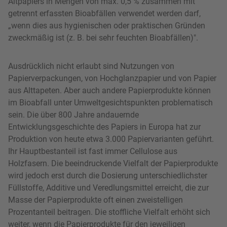
Altpapiers in Mengen von max. 0,5 % zusammen mit
getrennt erfassten Bioabfällen verwendet werden darf,
„wenn dies aus hygienischen oder praktischen Gründen
zweckmäßig ist (z. B. bei sehr feuchten Bioabfällen)".
Ausdrücklich nicht erlaubt sind Nutzungen von
Papierverpackungen, von Hochglanzpapier und von Papier
aus Alttapeten. Aber auch andere Papierprodukte können
im Bioabfall unter Umweltgesichtspunkten problematisch
sein. Die über 800 Jahre andauernde
Entwicklungsgeschichte des Papiers in Europa hat zur
Produktion von heute etwa 3.000 Papiervarianten geführt.
Ihr Hauptbestanteil ist fast immer Cellulose aus
Holzfasern. Die beeindruckende Vielfalt der Papierprodukte
wird jedoch erst durch die Dosierung unterschiedlichster
Füllstoffe, Additive und Veredlungsmittel erreicht, die zur
Masse der Papierprodukte oft einen zweistelligen
Prozentanteil beitragen. Die stoffliche Vielfalt erhöht sich
weiter, wenn die Papierprodukte für den jeweiligen