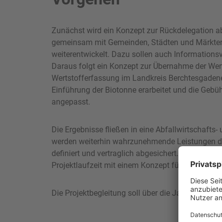
Zunächst wird ein Konzept zur Rückdelegation abf
gemeinsam mit Gemeinden, Städten und Märkten 
weiterentwickelt. Dazu sollen auch Informations
Daraus folgt ein Konzept zur Übernahme der Wert
Wertstofferfassung im Landkreis Berchtesgadener
Einführung der Biotonne erarbeitet und die Gebü
angepasst.
Die Ergebnisse fließen in eine Abfallwirtschafts-
werden weiterhin wahrzunehmende Leistungen d
definiert und vertraglich abgesichert. Alle ausge
Projektlaufzeit mit einem Konzept für Öffentlichk
Die Projektbegleitung soll über die Jahre 2017 u