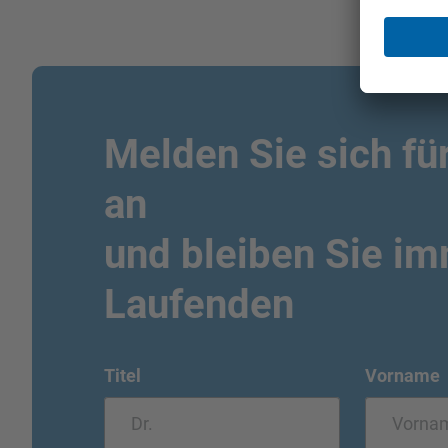
Melden Sie sich fü
an
und bleiben Sie i
Laufenden
Titel
Vorname