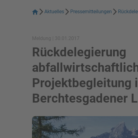
Aktuelles
Pressemitteilungen
Rückdele
Meldung | 30.01.2017
Rückdelegierung
abfallwirtschaftlic
Projektbegleitung 
Berchtesgadener 
Bild in Lightbox zeigen