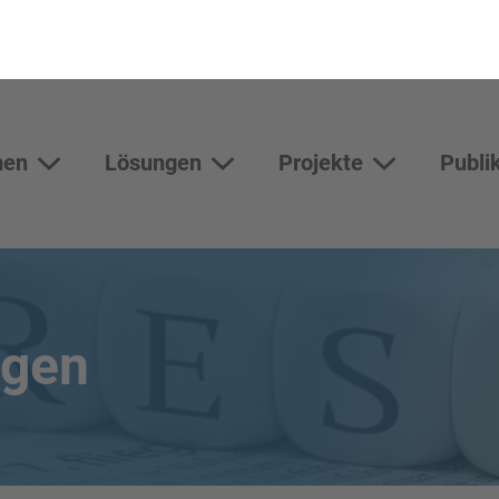
men
Lösungen
Projekte
Publi
Themen
Lösungen
Unterseiten vo
ngen