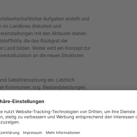
allwirtschaftlicher Aufgaben erstellt und
im Landkreis diskutiert und
veranstaltungen mit den Akteuren dienen.
stoffhöfe, die das Rückgrat der
 Land bilden. Weiter wird ein Konzept zur
hrenkalkulation an die neuen Strukturen
 und Gebührensatzung ein. Letztlich
er Kommunen, sog. Bestandsleistungen,
arbeiteten Konzepte werden über die
eitsarbeit versehen.
nd 2018 bis ins Jahr 2019 erfolgen.