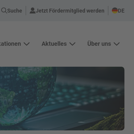
Suche
Jetzt Fördermitglied werden
DE
kationen
Aktuelles
Über uns
n Projekte anzeigen
Unterseiten von Publikationen anzeigen
Unterseiten von Aktuelles an
Unterse