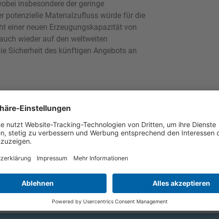
 wobei insbesondere der geringe
er potenzielle Materialzufluss würde für die
ht einer neuen Erzeugungskapazität von
 auch wieder auf den weltweiten
die Sicherheit des künftigen Angebots an
.