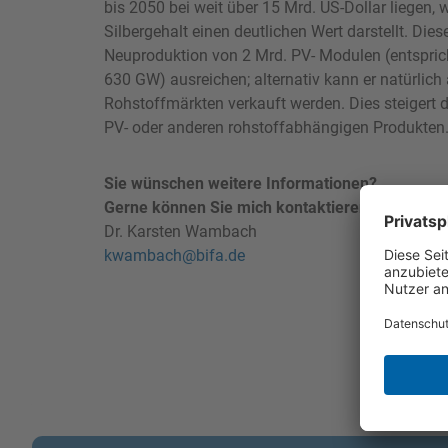
bis 2050 bei weit über 15 Mrd. US-Dollar liegen,
Silbergehalt einen deutlichen Wert darstellt. Dies
Neuproduktion von 2 Mrd. PV- Modulen (entspric
630 GW) ausreichen; alternativ kann er natürlich
Rohstoffmärkten verkauft werden. Dies steigert 
PV- oder anderen rohstoffabhängigen Produkten
Sie wünschen weitere Informationen?
Gerne können Sie mich kontaktieren:
Dr. Karsten Wambach
kwambach@bifa.de