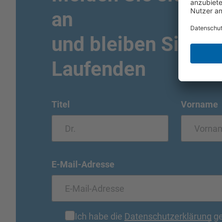
an
und bleiben Sie i
Laufenden
Titel
Vorname
E-Mail-Adresse
Ich habe die
Datenschutzerklärung
ge