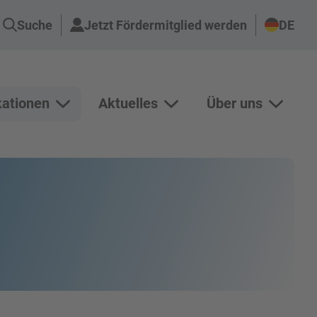
Suche
Jetzt Fördermitglied werden
DE
kationen
Aktuelles
Über uns
n Projekte anzeigen
Unterseiten von Publikationen anzeigen
Unterseiten von Aktuelles an
Unterse