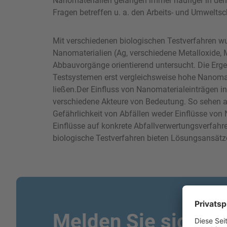
Nanomaterialien gelangen immer häufiger in den 
Fragen betreffen u. a. den Arbeits- und Umweltsc
Mit verschiedenen biologischen Testverfahren w
Nanomaterialien (Ag, verschiedene Metalloxide
Abbauvorgänge orientierend untersucht. Die Erge
Testsystemen erst vergleichsweise hohe Nanoma
ließen.Der Einfluss von Nanomaterialeinträgen in
verschiedene Akteure von Bedeutung. So sehen 
Gefährlichkeit von Abfällen weder Einflüsse von
Einflüsse auf konkrete Abfallverwertungsverfahr
biologische Testverfahren bieten Lösungsansätze 
Melden Sie sich fü