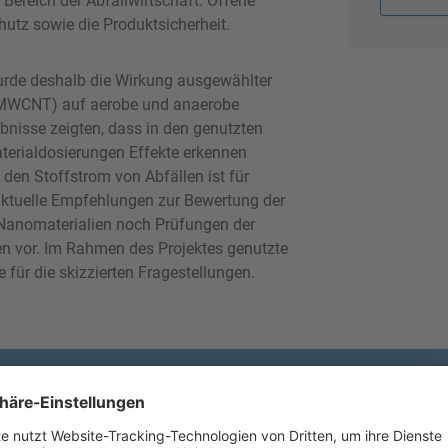
Bereich der Abfallwirtschaft. Offene
hutz sowie die Produktsicherheit.
urde deshalb die Wirkung ausgewählter
, MWCNT) auf aerobe und anaerobe
bnisse zeigten, dass in den genutzten
terialdosierungen Effekte erkennen
 den Stoffstrom von Abfällen ist für
aktuelle Empfehlungen zur Bewertung der
 Nanomaterialien noch Prüfungen der
en vor. Im Rahmen des Projektes genutzte
für die skizzierten Fragestellungen.
r unseren Newsletter