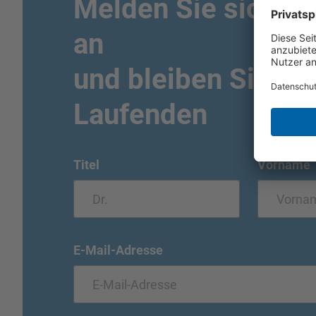
Melden Sie sich fü
an
und bleiben Sie i
Laufenden
Titel
Vorname
E-Mail-Adresse