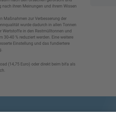
 nach ihren Meinungen und ihrem Wissen
in Maßnahmen zur Verbesserung der
ennqualität wurde dadurch in allen Tonnen
ner Wertstoffe in den Restmülltonnen und
m 30-40 % reduziert werden. Eine weitere
esserte Einstellung und das fundiertere
g.
load (14,75 Euro) oder direkt beim bifa als
ch.