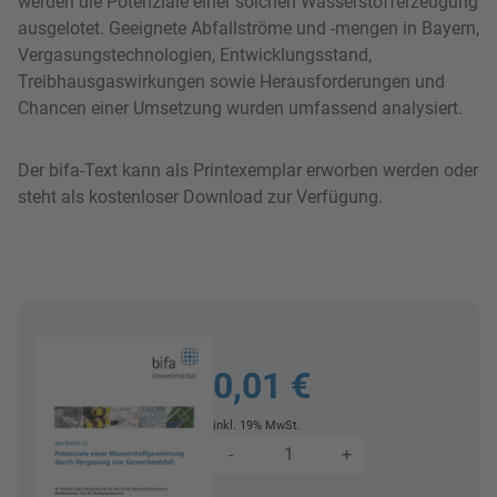
werden die Potenziale einer solchen Wasserstofferzeugung
ausgelotet. Geeignete Abfallströme und -mengen in Bayern,
Vergasungstechnologien, Entwicklungsstand,
Treibhausgaswirkungen sowie Herausforderungen und
Chancen einer Umsetzung wurden umfassend analysiert.
Der
bifa-Text kann als Printexemplar erworben werden oder
steht als kostenloser Download zur Verfügung.
0,01 €
inkl. 19% MwSt.
Menge
-
+