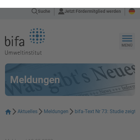
Suche
Jetzt Fördermitglied werden
Zur Startseite
MENÜ
Meldungen
Aktuelles
Meldungen
bifa-Text Nr 73: Studie zeigt 
Meldung | 12.05.2023